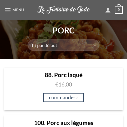
Passer
MENU
0
au
contenu
PORC
88. Porc laqué
€
16,00
commander ›
100. Porc aux légumes