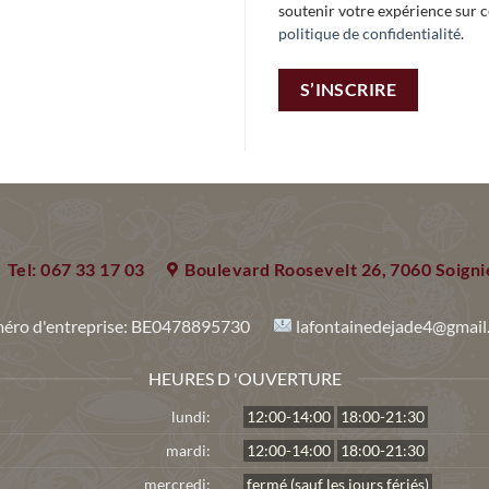
soutenir votre expérience sur ce
politique de confidentialité
.
S’INSCRIRE
Tel: 067 33 17 03
Boulevard Roosevelt 26, 7060 Soigni
éro d'entreprise:
BE0478895730
lafontainedejade4@gmail
HEURES D 'OUVERTURE
lundi:
12:00-14:00
18:00-21:30
mardi:
12:00-14:00
18:00-21:30
mercredi:
fermé (sauf les jours fériés)