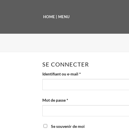
Passer
au
HOME | MENU
contenu
SE CONNECTER
Obligatoire
Identifiant ou e-mail
*
Obligatoire
Mot de passe
*
Se souvenir de moi