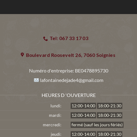
Tel: 067 33 17 03
Boulevard Roosevelt 26, 7060 Soignies
Numéro d'entreprise:
BE0478895730
lafontainedejade4@gmail.com
HEURES D 'OUVERTURE
lundi:
12:00-14:00
18:00-21:30
mardi:
12:00-14:00
18:00-21:30
mercredi:
fermé (sauf les jours fériés)
jeudi:
12:00-14:00
18:00-21:30